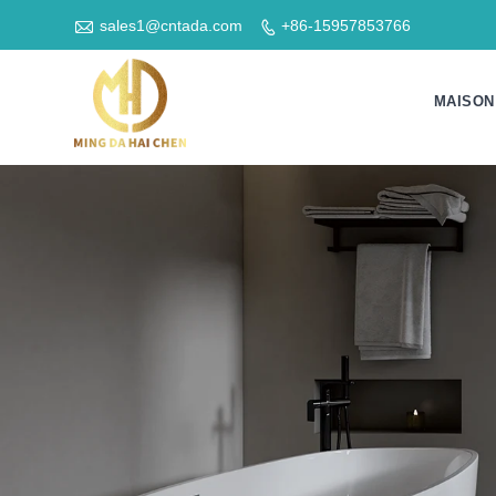

sales1@cntada.com
+86-15957853766

MAISON