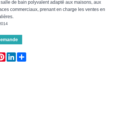
 salle de bain polyvalent adapté aux maisons, aux
paces commerciaux, prenant en charge les ventes en
alières.
R014
demande
atsApp
Pinterest
LinkedIn
Share