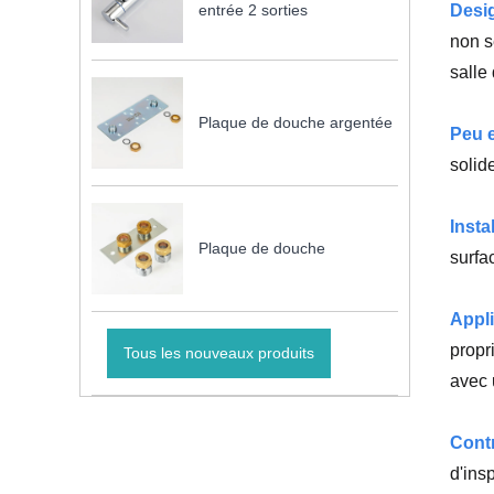
entrée 2 sorties
Desig
non s
salle
Plaque de douche argentée
Peu e
solid
Insta
Plaque de douche
surfa
Appli
propr
Tous les nouveaux produits
avec 
Contr
d'ins