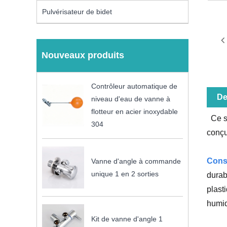
Pulvérisateur de bidet
Nouveaux produits
Contrôleur automatique de
De
niveau d'eau de vanne à
flotteur en acier inoxydable
Ce su
304
conçu
Const
Vanne d'angle à commande
unique 1 en 2 sorties
durab
plast
humi
Kit de vanne d'angle 1