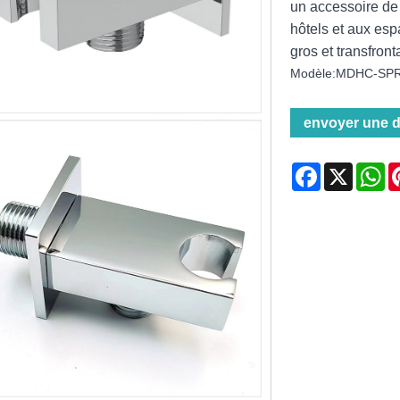
un accessoire de
hôtels et aux es
gros et transfront
Modèle:MDHC-SP
envoyer une 
Facebook
X
Wh